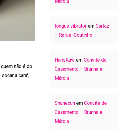
Márcia
tongue vibrator
em
Cartaz
– Rafael Coutinho
HansKaw
em
Convite de
a quem não é do
Casamento – Brunna e
 socar a cara",
Márcia
Shanecuh
em
Convite de
Casamento – Brunna e
Márcia