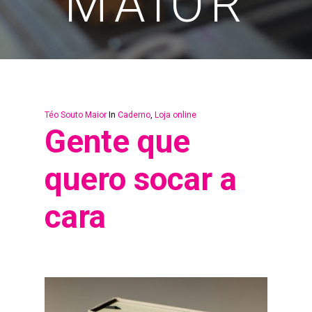
MAIOR
Téo Souto Maior
In
Caderno
,
Loja online
Gente que
quero socar a
cara