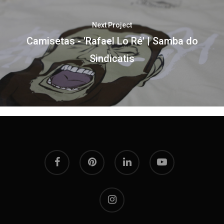
Next Project
Camisetas - 'Rafael Lo Ré' | Samba do
Sindicatis
facebook
pinterest
linkedin
youtube
instagram