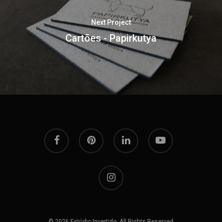
Next Project
Cartões - Papirkutya
facebook
pinterest
linkedin
youtube
instagram
© 2026 Estúdio Invertido. All Rights Reserved