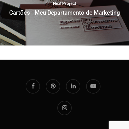
Next Project
Cartões - Meu Departamento de Marketing
facebook
pinterest
linkedin
youtube
instagram