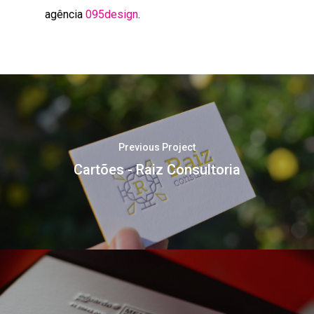
agência
095design
.
Previous Project
Cartões - Raiz Consultoria