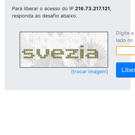
Para liberar o acesso
do IP
216.73.217.121
,
responda ao desafio abaixo.
Digite 
lado no
[trocar imagem]