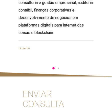
consultoria e gestão empresarial, auditoria
desenv
contábil, finanças corporativas e
como en
desenvolvimento de negócios em
com de
plataformas digitais para internet das
blockch
coisas e blockchain.
LinkedIn
LinkedIn
ENVIAR
CONSULTA