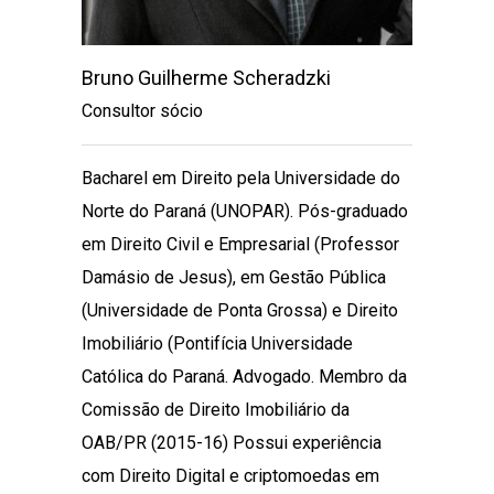
Bruno Guilherme Scheradzki
Leonar
Consultor sócio
Consult
Bacharel em Direito pela Universidade do
Bachare
Norte do Paraná (UNOPAR). Pós-graduado
Direito 
em Direito Civil e Empresarial (Professor
graduaç
Damásio de Jesus), em Gestão Pública
Interna
(Universidade de Ponta Grossa) e Direito
de Lisb
Imobiliário (Pontifícia Universidade
Univers
Católica do Paraná. Advogado. Membro da
Advoga
Comissão de Direito Imobiliário da
Portugu
OAB/PR (2015-16) Possui experiência
do Grup
com Direito Digital e criptomoedas em
Indust