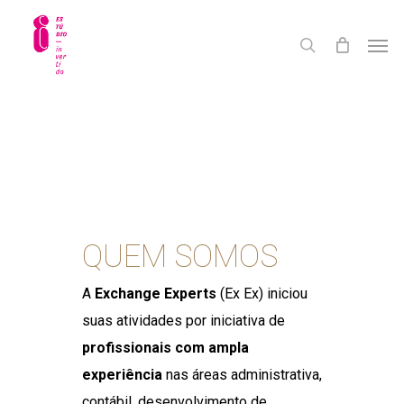
Skip
Men
to
search
main
content
QUEM SOMOS
A
Exchange Experts
(Ex Ex) iniciou
suas atividades por iniciativa de
profissionais com ampla
experiência
nas áreas administrativa,
contábil, desenvolvimento de