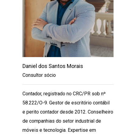
Daniel dos Santos Morais
Rodrig
Consultor sócio
Consult
Contador, registrado no CRC/PR sob nº
Gradua
58.222/O-9. Gestor de escritório contábil
de Sist
e perito contador desde 2012. Conselheiro
(UP). 
de companhias do setor industrial de
Tecnolo
móveis e tecnologia. Expertise em
Technol