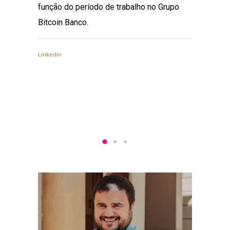
função do período de trabalho no Grupo
Comiss
Bitcoin Banco.
OAB/PR
Proprie
Empresar
Linkedin
Fluente
LinkedIn